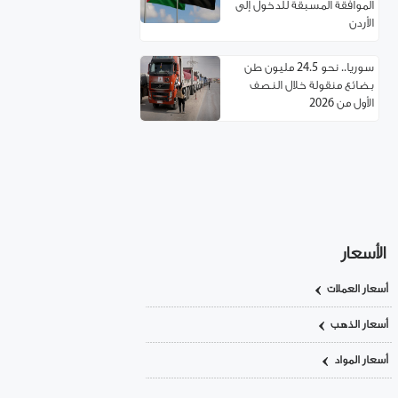
الموافقة المسبقة للدخول إلى
الأردن
سوريا.. نحو 24.5 مليون طن
بضائع منقولة خلال النصف
الأول من 2026
مسؤول تركي: غياب العمالة
السورية يهدد مستقبل صناعة
الأحذية!
استئناف مرور شاحنات النفط
العراقي عبر حمص
الأسعار
أسعار العملات
اتفاقية توءمة بين غرفتي تجارة
ريف دمشق وإربد لتعزيز
أسعار الذهب
التعاون الاقتصادي
أسعار المواد
سوريا.. خدمة تأسيس