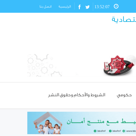
13:52:09
الرئيسية
اتصل بنا
قتصادية
حكومي
الشروط والأحكام وحقوق النشر
مسؤول تركي: غياب العمالة
السورية يهدد مستقبل صناعة
الأحذية!
استئناف مرور شاحنات النفط
العراقي عبر حمص