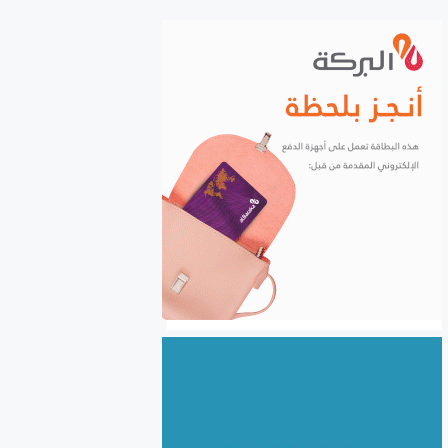
الشركات إلكترونياً
السورية للحبوب: استلام أكثر
من مليونين ونصف المليون
طن من ‌‏محصول القمح ‏
الكهرباء والغاز والبنى التحتية
في صدارة التعاون السوري
اللبناني
الأردن يعفي عائلات رجال الأعمال
والمستثمرين السوريين من
الموافقة المسبقة للدخول إلى
الأردن
سوريا.. نحو 24.5 مليون طن
بضائع منقولة خلال النصف
الأول من 2026