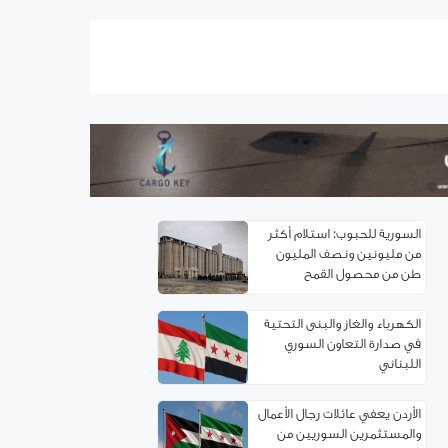
اتفاقية توءمة بين غرفتي تجارة
ريف دمشق وإربد لتعزيز
التعاون الاقتصادي
سوريا.. خدمة تأسيس
الشركات إلكترونياً
السورية للحبوب: استلام أكثر
من مليونين ونصف المليون
طن من ‌‏محصول القمح ‏
الكهرباء والغاز والبنى التحتية
في صدارة التعاون السوري
اللبناني
الأردن يعفي عائلات رجال الأعمال
والمستثمرين السوريين من