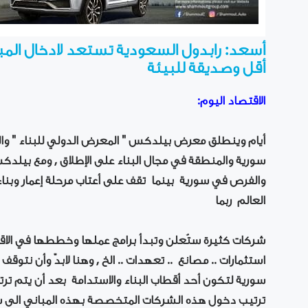
أسعد: رابدول السعودية تستعد لادخال المب
أقل وصديقة للبيئة
الاقتصاد اليوم:
أيام وينطلق معرض بيلدكس " المعرض الدولي للبناء " و
سورية والمنطقة في مجال البناء على الإطلاق , ومع بيلدك
والفرص في سورية بينما تقف على أعتاب مرحلة إعمار وبناء ,
العالم ربما
شركات كثيرة ستُعلن وتبدأ برامج عملها وخططها في الاقت
استثمارات .. مصانع .. تعهدات .. الخ , وهنا لابدّ وأن نتو
سورية لتكون أحد أقطاب البناء والاستدامة بعد أن يتم تر
ترتيب دخول هذه الشركات المتخصصة بهذه المباني الى سورية