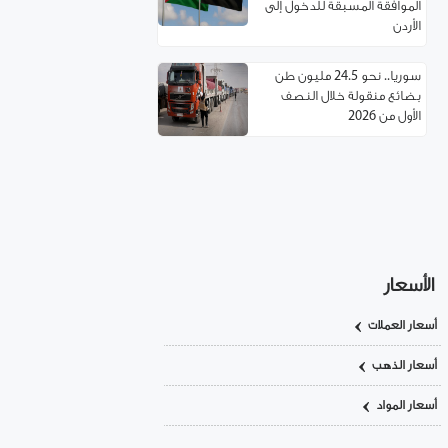
الموافقة المسبقة للدخول إلى
الأردن
سوريا.. نحو 24.5 مليون طن
بضائع منقولة خلال النصف
الأول من 2026
مسؤول تركي: غياب العمالة
السورية يهدد مستقبل صناعة
الأحذية!
استئناف مرور شاحنات النفط
العراقي عبر حمص
الأسعار
أسعار العملات
اتفاقية توءمة بين غرفتي تجارة
ريف دمشق وإربد لتعزيز
أسعار الذهب
التعاون الاقتصادي
أسعار المواد
سوريا.. خدمة تأسيس