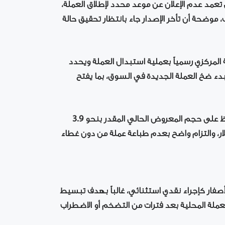
عمد عدم الإعلان عن موعد محدد لإطلاق العملة،
 موضحة أن تأخر الإصدار جاء بانتظار تحقيق حالة
مركزي رسمياً بعملية استبدال العملة ويحدد
لبدء ضخ العملة الجديدة في السوق، بما يفتح
ولا يعتزم المصرف المركزي توسيع الكتلة النقدية، وسيحافظ على حجم المعروض الحالي المقدر بنحو 3.9
جود تغطية ذهبية بقيمة 3.3 مليارات دولار، والتزام واضح بعدم طباعة عملة من دون غطاء
أصفار كإجراء نقدي استثنائي، غالباً بهدف تبسيط
العملة المحلية بعد فترات من التضخم أو الاضطراب