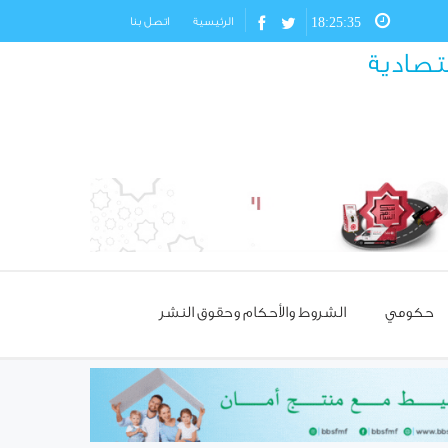
18:25:37
الرئيسية
اتصل بنا
قتصادية
حكومي
الشروط والأحكام وحقوق النشر
مسؤول تركي: غياب العمالة
السورية يهدد مستقبل صناعة
الأحذية!
استئناف مرور شاحنات النفط
العراقي عبر حمص