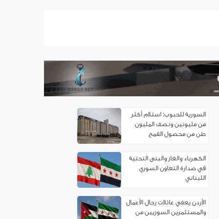
اتفاقية توءمة بين غرفتي تجارة
ريف دمشق وإربد لتعزيز
التعاون الاقتصادي
سوريا.. خدمة تأسيس
الشركات إلكترونياً
السورية للحبوب: استلام أكثر
من مليونين ونصف المليون
طن من ‌‏محصول القمح ‏
الكهرباء والغاز والبنى التحتية
في صدارة التعاون السوري
اللبناني
الأردن يعفي عائلات رجال الأعمال
والمستثمرين السوريين من