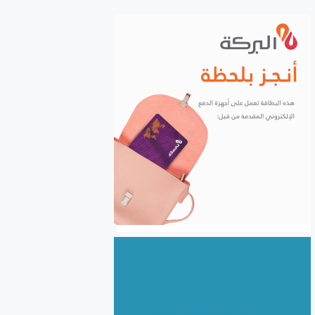
الشركات إلكترونياً
السورية للحبوب: استلام أكثر
من مليونين ونصف المليون
طن من ‌‏محصول القمح ‏
الكهرباء والغاز والبنى التحتية
في صدارة التعاون السوري
اللبناني
الأردن يعفي عائلات رجال الأعمال
والمستثمرين السوريين من
الموافقة المسبقة للدخول إلى
الأردن
سوريا.. نحو 24.5 مليون طن
بضائع منقولة خلال النصف
الأول من 2026