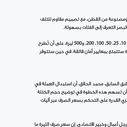
ل ومصنوعة من القطن، مع تصميم مقاوم للتلف
لبصر التعرف إلى الفئات بسهولة.
وتشمل خطة الطرح ست فئات وسطى كمرحلة أولى، هي: 10، 25، 50، 100، 200، و500 ليرة، على أن تُطرح
 أن فئة الألف ليرة ستتمتع بمعايير أمان فائقة، في حين ستتوفر
ق السابق، محمد الحلاق، أن استبدال العملة في
له بأن تسهم هذه الخطوة في توضيح حجم الكتلة
زي القدرة على التحكم بسعر الصرف عبر آليات
جل أعمال وخبير اقتصادي، إن سعر صرف الليرة ما