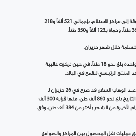
وتصدرت الحسكة المحافظات من حيث كميات القمح المسوقة إلى مراكز الاستلام، بإجمالي 521 ألفاً و218
وتشير الأرقام إلى أن متوسط الكمية في عملية التسليم الواحدة بلغ نحو 18 طناً، في حين تركزت غالبية
د المنتج الرئيسي للقمح في البلاد.
وكان رئيس اللجنة المركزية لمتابعة موسم تسويق القمح، عبد الوهاب السفر، قد صرح في 26 حزيران لـ
الإخبارية السورية، بأن إجمالي الكميات المتسلمة حتى ذلك التاريخ بلغ نحو 860 ألف طن، منها قرابة 300 ألف
طن في محافظة الحسكة، وبذلك ارتفعت الكميات خلال الأيام الأخيرة من الشهر بأكثر من 384 ألف طن، وفق
ق عمليات نقل المحصول بين المراكز والصوامع