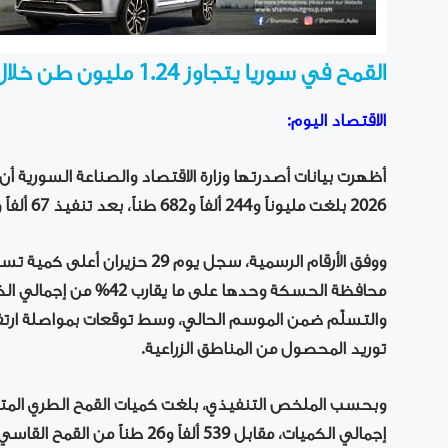
القمح في سوريا يتجاوز 1.24 مليون طن خلال حزيران
الاقتصاد اليوم:
أظهرت بيانات أصدرتها وزارة الاقتصاد والصناعة السورية أ
2026 بلغت مليوناً و244 ألفاً و682 طناً، بعد تنفيذ 67 ألفاً و916 عملية تسليم في مختلف المحافظات.
محافظة الحسكة وحدها على 
والتسلّم ضمن الموسم الحالي، وسط توقعات بمواصلة ارتفاع
توريد المحصول من المناطق الزراعية.
إجمالي الكميات، مقابل 539 ألفاً و26 طناً من القمح القاسي بنسبة 43.3%.