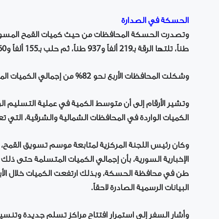
الحسكة في الصدارة
طناً، تلتها الرقة بـ219 ألفاً و937 طناً، ثم حلب بـ155 ألفاً و360 طناً، وحماة بـ123 ألفاً و350 طناً.
وشكلت المحافظات الأربع نحو 82% من إجمالي الكميات المتسلمة خلال شهر حزيران.
الكميات الواردة في المحافظات الشمالية والشرقية، التي تع
البيانات الرسمية الصادرة لاحقاً.
وأشار السفر إلى استمرار افتتاح مراكز تسلم جديدة وتنسي