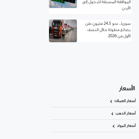
الموافقة المسبقة للدخول إلى
الأردن
سوريا.. نحو 24.5 مليون طن
بضائع منقولة خلال النصف
الأول من 2026
مسؤول تركي: غياب العمالة
السورية يهدد مستقبل صناعة
الأحذية!
استئناف مرور شاحنات النفط
العراقي عبر حمص
الأسعار
أسعار العملات
اتفاقية توءمة بين غرفتي تجارة
ريف دمشق وإربد لتعزيز
أسعار الذهب
التعاون الاقتصادي
أسعار المواد
سوريا.. خدمة تأسيس