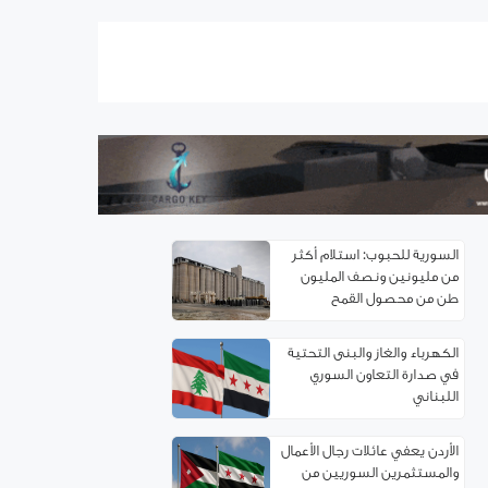
اتفاقية توءمة بين غرفتي تجارة
ريف دمشق وإربد لتعزيز
التعاون الاقتصادي
سوريا.. خدمة تأسيس
الشركات إلكترونياً
السورية للحبوب: استلام أكثر
من مليونين ونصف المليون
طن من ‌‏محصول القمح ‏
الكهرباء والغاز والبنى التحتية
في صدارة التعاون السوري
اللبناني
الأردن يعفي عائلات رجال الأعمال
والمستثمرين السوريين من