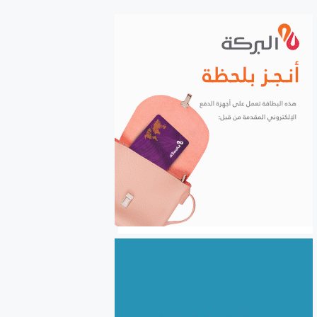
الشركات إلكترونياً
السورية للحبوب: استلام أكثر
من مليونين ونصف المليون
طن من ‌‏محصول القمح ‏
الكهرباء والغاز والبنى التحتية
في صدارة التعاون السوري
اللبناني
الأردن يعفي عائلات رجال الأعمال
والمستثمرين السوريين من
الموافقة المسبقة للدخول إلى
الأردن
سوريا.. نحو 24.5 مليون طن
بضائع منقولة خلال النصف
الأول من 2026