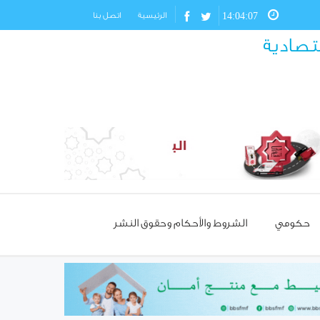
14:04:08
الرئيسية
اتصل بنا
قتصادية
حكومي
الشروط والأحكام وحقوق النشر
مسؤول تركي: غياب العمالة
السورية يهدد مستقبل صناعة
الأحذية!
استئناف مرور شاحنات النفط
العراقي عبر حمص