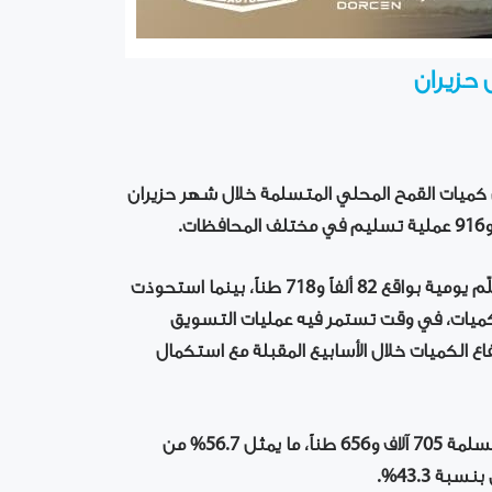
ن كميات القمح المحلي المتسلمة خلال شهر حزيران
ووفق الأرقام الرسمية، سجل يوم 29 حزيران أعلى كمية تسلّم يومية بواقع 82 ألفاً و718 طناً، بينما استحوذت
ما يقارب 42% من إجمالي الكميات، في وقت تستمر فيه عمليات التسويق
 الكميات خلال الأسابيع المقبلة مع استكمال
وبحسب الملخص التنفيذي، بلغت كميات القمح الطري المتسلمة 705 آلاف و656 طناً، ما يمثل 56.7% من