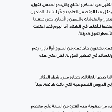
لقليل من السكر والشاي والزيت والعدس. تقول:
ي مثل هذا الوقت من العام؛ نجهّز للشتاء الطحين
تون والبقوليات والسمن والأجبان، حتى تكفينا
جففها لنأكلها في الشتاء. أما اليوم فقد اختفت
لأسعار تفوق قدرتنا".
فهم يشترون حاجاتهم من السوق أولاً بأول، رغم
ا ونتساند في تحضير المؤونة، لكن حتى هذه
اً ضخماً للعائلات، يتجاوز مجرد شراء الدفاتر
 إلى الدروس الخصوصية التي باتت شائعة، عبئاً
دلب، من صعوبة هذه الفترة من السنة على معظم