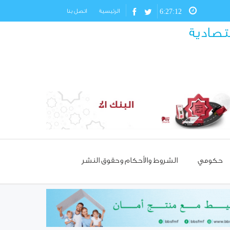
6:27:13
الرئيسية
اتصل بنا
قتصادية
حكومي
الشروط والأحكام وحقوق النشر
مسؤول تركي: غياب العمالة
السورية يهدد مستقبل صناعة
الأحذية!
استئناف مرور شاحنات النفط
العراقي عبر حمص