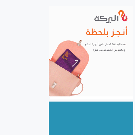
الشركات إلكترونياً
السورية للحبوب: استلام أكثر
من مليونين ونصف المليون
طن من ‌‏محصول القمح ‏
الكهرباء والغاز والبنى التحتية
في صدارة التعاون السوري
اللبناني
الأردن يعفي عائلات رجال الأعمال
والمستثمرين السوريين من
الموافقة المسبقة للدخول إلى
الأردن
سوريا.. نحو 24.5 مليون طن
بضائع منقولة خلال النصف
الأول من 2026