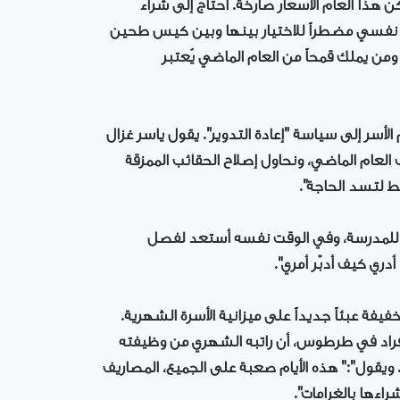
 هذا العام الأسعار صارخة. أحتاج إلى شراء
 نفسي مضطراً للاختيار بينها وبين كيس طحين
ومن يملك قمحاً من العام الماضي يُعتبر
لأسر إلى سياسة "إعادة التدوير". يقول ياسر غزال
تب العام الماضي، ونحاول إصلاح الحقائب الممزقة
 لتسد الحاجة".
اً للمدرسة، وفي الوقت نفسه أستعد لفصل
دري كيف أدبّر أمري".
فيفة عبئاً جديداً على ميزانية الأسرة الشهرية.
فراد في طرطوس، أن راتبه الشهري من وظيفته
م. ويقول":" هذه الأيام صعبة على الجميع، المصاريف
اءها بالغرامات".