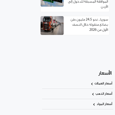
الموافقة المسبقة للدخول إلى
الأردن
سوريا.. نحو 24.5 مليون طن
بضائع منقولة خلال النصف
الأول من 2026
مسؤول تركي: غياب العمالة
السورية يهدد مستقبل صناعة
الأحذية!
استئناف مرور شاحنات النفط
العراقي عبر حمص
الأسعار
أسعار العملات
اتفاقية توءمة بين غرفتي تجارة
ريف دمشق وإربد لتعزيز
أسعار الذهب
التعاون الاقتصادي
أسعار المواد
سوريا.. خدمة تأسيس