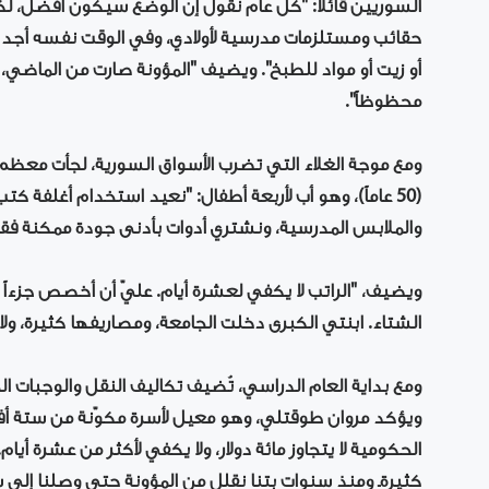
السوريين قائلاً: "كل عام نقول إن الوضع سيكون أفضل، لكن
حقائب ومستلزمات مدرسية لأولادي، وفي الوقت نفسه أجد
أو زيت أو مواد للطبخ". ويضيف "المؤونة صارت من الماضي، 
محظوظاً".
ومع موجة الغلاء التي تضرب الأسواق السورية، لجأت معظم ا
(50 عاماً)، وهو أب لأربعة أطفال: "نعيد استخدام أغلفة ك
والملابس المدرسية، ونشتري أدوات بأدنى جودة ممكنة فقط
ويضيف، "الراتب لا يكفي لعشرة أيام. عليّ أن أخصص جزء
الشتاء. ابنتي الكبرى دخلت الجامعة، ومصاريفها كثيرة، ولا أ
ومع بداية العام الدراسي، تُضيف تكاليف النقل والوجبات الخ
ويؤكد مروان طوقتلي، وهو معيل لأسرة مكوّنة من ستة أ
الحكومية لا يتجاوز مائة دولار، ولا يكفي لأكثر من عشرة أيا
كثيرةـ ومنذ سنوات بتنا نقلل من المؤونة حتى وصلنا إلى شر