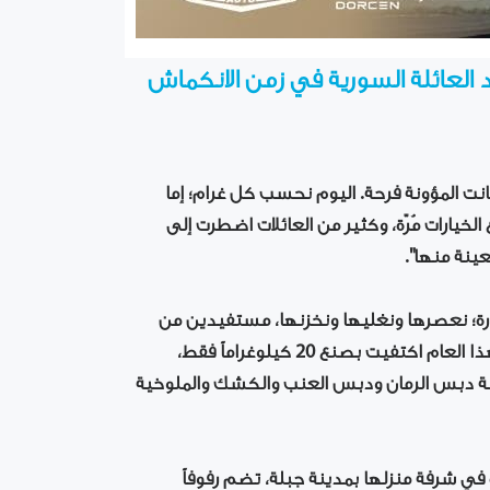
د العائلة السورية في زمن الانكماش
قبل الحرب، كانت المؤونة فرحة. اليوم نحسب كل غرام؛ إما
لخيارات مُرّة، وكثير من العائلات اضطرت إلى
ينة منها".
من 70 كيلوغراماً من البندورة؛ نعصرها ونغليها ونخزنها، مستفيدين من
انخفاض ثمنها في الصيف قبل أن يرتفع في الشتاء. لكن هذا العام اكتفيت بصنع 20 كيلوغراماً فقط،
نة دبس الرمان ودبس العنب والكشك والملوخية
 شرفة منزلها بمدينة جبلة، تضم رفوفاً