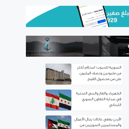
اتفاقية توءمة بين غرفتي تجارة
ريف دمشق وإربد لتعزيز
التعاون الاقتصادي
سوريا.. خدمة تأسيس
الشركات إلكترونياً
السورية للحبوب: استلام أكثر
من مليونين ونصف المليون
طن من ‌‏محصول القمح ‏
الكهرباء والغاز والبنى التحتية
في صدارة التعاون السوري
اللبناني
الأردن يعفي عائلات رجال الأعمال
والمستثمرين السوريين من