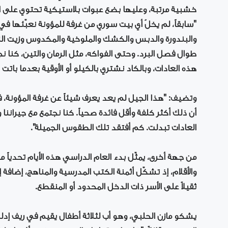
خشبية مرتبة، وعليها بضع عبوات بلاستيكية تحتوي على ا
"سابقاً، لم يخلُ أي بيت سوري من غرفة للمؤونة نعبّئها ف
والبندورة والدبس والكشك والملوخية والمكدوس وزيت الزي
طوال فصل البرد. وحتى الفواكه، مثل الرمان والتين، كنا ن
هذه العادات، وبالكاد نشتري بالكيلو أو الأوقية بعدما باتت ا
وتضيف: "هذا الجيل لم يعد يعرف شيئاً عن غرفة المؤونة، 
أن ذلك أكثر كلفة وأقل فائدة صحياً. كنا نجتمع مع جيرانن
العادات تبدلت. كم أفتقد تلك الطقوس الجميلة".
من جهة أخرى، يمثّل بدء العام الدراسي هذه الأيام تحدياً مالي
والأقلام، إذ تشكّل أثمنة الكتب المدرسية والمناهج، إضافة
ثقيلاً على الأسر ذات الدخل المحدود أو المنقطع.
يشكو مازن الحلبي، وهو أب لثلاثة أطفال يقيم في ريف إ