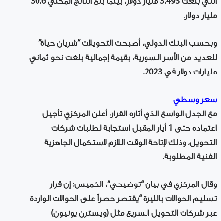
التي بلغت 3.493 مليار دولار، بينما بلغ الناتج المحلي 30.6
مليار دولار.
وبحسب البنك الدولي، أصبحت التحويلات “شريان حياة”
للعديد من الأسر السورية، بقيمة إجمالية بلغت نحو ثماني
مليارات دولار في 2023.
سعر وسطي
مع الجدل الواسع الذي أثاره القرار، أعلن المركزي تأجيل
اعتماده حتى 1 أيار المقبل استجابة لطلبات شركات
التحويل، وذلك لإتاحة الوقت اللازم لاستكمال الجاهزية
الفنية المطلوبة.
وقال المركزي في بيان “توضيحي”، الخميس: إن قرار
تسليم الحوالات بالليرة “يقتصر حصراً على الحوالات الواردة
عبر شركات التحويل السريع مثل (ويسترن يونيون)