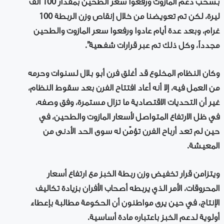
بسحب دعم المازوت ورفعوا سعر الطحين بمقدار 100 ألف
ليرة، لكن تم تعويضنا من خلال إنقاص وزن الربطة 100
غرام، وبعد عدة أيام عادوا ورفعوا سعر المازوت والطحين
مجدداً، وكل ذلك تم عبر قرارات شفهية".
وكان النظام المخلوع قد أغلق فرن أبو بلال لسنوات وحرمه
من العمل فيه، إلا أنه أعاد افتتاح الفرن بعد سقوط النظام،
غير أن التحديات الاقتصادية ما تزال مستمرة، وفق وصفه،
في ظل الارتفاع المتواصل لأسعار المازوت والطحين، في
حين لم تعد أرباح الفرن تؤمّن له سوى الحد الأدنى من
المعيشة.
ويتزامن قرار تخفيض وزن ربطة الخبز مع ارتفاع أسعار
المحروقات، الأمر الذي يربطه أصحاب الأفران بزيادة تكاليف
الإنتاج، في حين يرى مواطنون أن الحكومة مطالبة بإعطاء
أولوية لدعم الخبز باعتباره مادة أساسية.