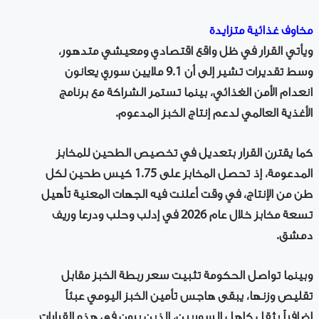
مخاوف غذائية متزايدة
ويأتي القرار في ظل واقع اقتصادي ومعيشي متدهور،
وسط تقديرات تشير إلى أن 9.1 ملايين سوري يعانون
انعدام الأمن الغذائي، بينما تستمر الشراكة مع برنامج
الأغذية العالمي لدعم إنتاج الخبز المدعوم.
كما يقترن القرار بتعديل في تخصيص الطحين للمخابز
المدعومة، إذ تحصل المخابز على 1.75 كيس طحين لكل
طن من الإنتاج، في وقت أعلنت فيه الجهات المعنية تأهيل
تسعة مخابز خلال عام 2026 في إدلب وحلب ودرعا وريف
دمشق.
وبينما تواصل الحكومة تثبيت سعر ربطة الخبز مقابل
تقليص وزنها، يبقى هاجس تأمين الخبز اليومي عبئاً
إضافياً يثقل كاهل السوريين، الذين يرون في هذه القرارات