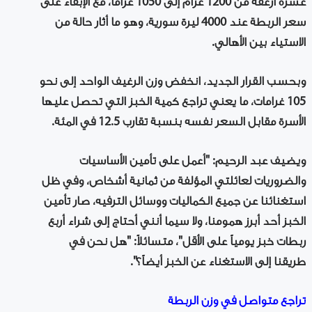
عشرة أرغفة من 1200 غرام إلى 1050 غراماً، مع الإبقاء على
سعر الربطة عند 4000 ليرة سورية، وهو ما أثار حالة من
الاستياء بين الأهالي.
وبحسب القرار الجديد، انخفض وزن الرغيف الواحد إلى نحو
105 غرامات، ما يعني تراجع كمية الخبز التي تحصل عليها
الأسرة مقابل السعر نفسه بنسبة تقارب 12.5 في المئة.
ويضيف عبد الرحيم: "أعمل على تأمين الأساسيات
والضروريات لعائلتي المؤلفة من ثمانية أشخاص، وفي ظل
استغنائنا عن جميع الكماليات ووسائل الترفيه، صار تأمين
الخبز أحد أبرز همومنا، ولا سيما أنني أحتاج إلى شراء أربع
ربطات خبز يومياً على الأقل"، متسائلاً: "هل نحن في
طريقنا إلى الاستغناء عن الخبز أيضاً؟".
تراجع متواصل في وزن الربطة