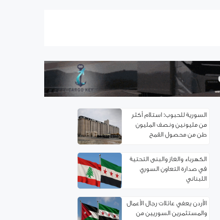
اتفاقية توءمة بين غرفتي تجارة
ريف دمشق وإربد لتعزيز
التعاون الاقتصادي
سوريا.. خدمة تأسيس
الشركات إلكترونياً
السورية للحبوب: استلام أكثر
من مليونين ونصف المليون
طن من ‌‏محصول القمح ‏
الكهرباء والغاز والبنى التحتية
في صدارة التعاون السوري
اللبناني
الأردن يعفي عائلات رجال الأعمال
والمستثمرين السوريين من