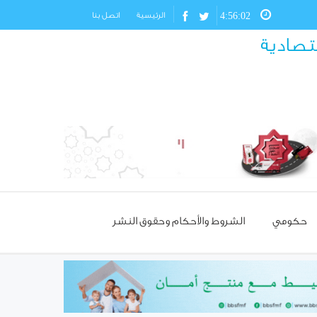
4:56:03
الرئيسية
اتصل بنا
قتصادية
حكومي
الشروط والأحكام وحقوق النشر
مسؤول تركي: غياب العمالة
السورية يهدد مستقبل صناعة
الأحذية!
استئناف مرور شاحنات النفط
العراقي عبر حمص