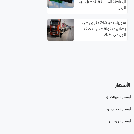
الموافقة المسبقة للدخول إلى
الأردن
سوريا.. نحو 24.5 مليون طن
بضائع منقولة خلال النصف
الأول من 2026
مسؤول تركي: غياب العمالة
السورية يهدد مستقبل صناعة
الأحذية!
استئناف مرور شاحنات النفط
العراقي عبر حمص
الأسعار
أسعار العملات
اتفاقية توءمة بين غرفتي تجارة
ريف دمشق وإربد لتعزيز
أسعار الذهب
التعاون الاقتصادي
أسعار المواد
سوريا.. خدمة تأسيس