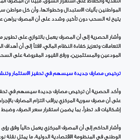
النقدية والحفاظ على استقرار السوق، مبيناً أن المصرف ا
المواطنين بآليات الاستبدال وخطواتها، وأن كل مواطن سي
يتيح له السحب دون تأخير، وشدد على أن المصرف يراهن ع
وأشار الحصرية إلى أن المصرف يعمل بالتوازي على تطوير
التعاملات وتعزيز كفاءة النظام المالي، لافتاً إلى أن أهداف 
المودعين والمستثمرين، ورفع القيود المفروضة على الس
ترخيص مصارف جديدة سيسهم في تحفيز الاستثمار وتنشي
وأكد الحصرية أن ترخيص مصارف جديدة سيسهم في تحفيز ال
على أن مصرف سورية المركزي يراقب التزام المصارف بالإجرا
إشكاليات قد تطرأ، بما يضمن استقرار سعر الصرف، وضبط معد
وأشار الحاكم إلى أن المصرف المركزي يعمل حالياً وفق رؤى
الوطني في المنظومة الاقتصادية الدولية، ما يمثل نقلة نوع