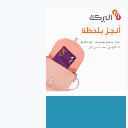
الشركات إلكترونياً
السورية للحبوب: استلام أكثر
من مليونين ونصف المليون
طن من ‌‏محصول القمح ‏
الكهرباء والغاز والبنى التحتية
في صدارة التعاون السوري
اللبناني
الأردن يعفي عائلات رجال الأعمال
والمستثمرين السوريين من
الموافقة المسبقة للدخول إلى
الأردن
سوريا.. نحو 24.5 مليون طن
بضائع منقولة خلال النصف
الأول من 2026