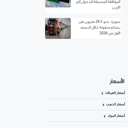
الموافقة المسبقة للدخول إلى
الأردن
سوريا.. نحو 24.5 مليون طن
بضائع منقولة خلال النصف
الأول من 2026
مسؤول تركي: غياب العمالة
السورية يهدد مستقبل صناعة
الأحذية!
استئناف مرور شاحنات النفط
العراقي عبر حمص
الأسعار
أسعار العملات
اتفاقية توءمة بين غرفتي تجارة
ريف دمشق وإربد لتعزيز
أسعار الذهب
التعاون الاقتصادي
أسعار المواد
سوريا.. خدمة تأسيس