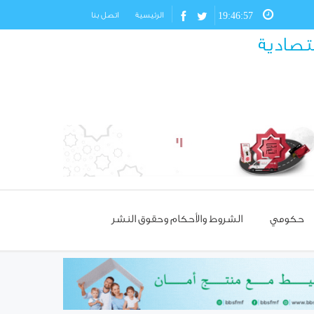
19:46:58
الرئيسية
اتصل بنا
قتصادية
حكومي
الشروط والأحكام وحقوق النشر
مسؤول تركي: غياب العمالة
السورية يهدد مستقبل صناعة
الأحذية!
استئناف مرور شاحنات النفط
العراقي عبر حمص