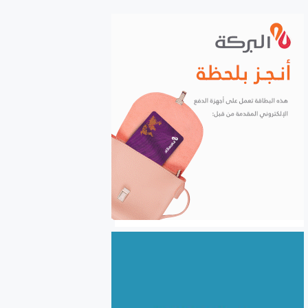
الشركات إلكترونياً
السورية للحبوب: استلام أكثر
من مليونين ونصف المليون
طن من ‌‏محصول القمح ‏
الكهرباء والغاز والبنى التحتية
في صدارة التعاون السوري
اللبناني
الأردن يعفي عائلات رجال الأعمال
والمستثمرين السوريين من
الموافقة المسبقة للدخول إلى
الأردن
سوريا.. نحو 24.5 مليون طن
بضائع منقولة خلال النصف
الأول من 2026