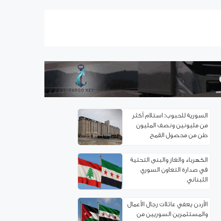
اتفاقية توءمة بين غرفتي تجارة
ريف دمشق وإربد لتعزيز
التعاون الاقتصادي
سوريا.. خدمة تأسيس
الشركات إلكترونياً
السورية للحبوب: استلام أكثر
من مليونين ونصف المليون
طن من ‌‏محصول القمح ‏
الكهرباء والغاز والبنى التحتية
في صدارة التعاون السوري
اللبناني
الأردن يعفي عائلات رجال الأعمال
والمستثمرين السوريين من