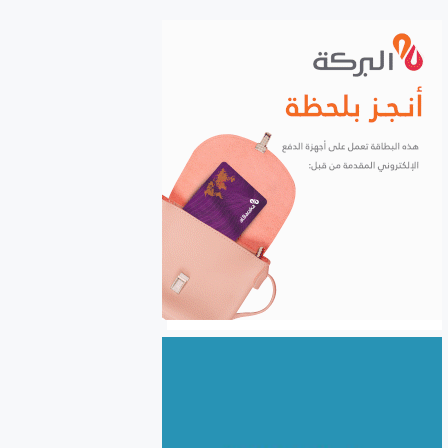
الشركات إلكترونياً
السورية للحبوب: استلام أكثر
من مليونين ونصف المليون
طن من ‌‏محصول القمح ‏
الكهرباء والغاز والبنى التحتية
في صدارة التعاون السوري
اللبناني
الأردن يعفي عائلات رجال الأعمال
والمستثمرين السوريين من
الموافقة المسبقة للدخول إلى
الأردن
سوريا.. نحو 24.5 مليون طن
بضائع منقولة خلال النصف
الأول من 2026