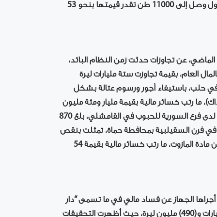
بينما سجّل نقص آخر في محطة تشرين الحرارية بمادة الفيول وصل إلى 11000 طن تقدر قيمتها بنحو 53
في الـ 26 من تشرين الثاني الماضي، عن تجاوزات حدثت زمن النظام البائد،
ل العام، بقيمة تجاوزت ستة مليارات ليرة
في حلب، باستيفاء أجور ورسوم عتالة بشكل
اك)، ما رتب خسائر مالية بقيمة مليار ومئة مليون
ليرة سورية، إضافة إلى وجود نقص في كمية الأقماح الطرية لدى فرع السورية للحبوب في القامشلي، بلغ 870
 سورية، ومخالفات في فرن السقيلبية بمحافطة حماة، تمثلت بنقص
كبير في كميات مادة الخميرة، إضافة إلى نقص 1300 ليتر من مادة المازوت، ما رتب خسائر مالية بقيمة 54
راها الجهاز عن فساد مالي في ما تسمى “دار
البعث” سابقاً التي كانت زمن النظام البائد، بنحو ثمانية مليارات و(490) مليون ليرة، حيث أظهرت التحقيقات