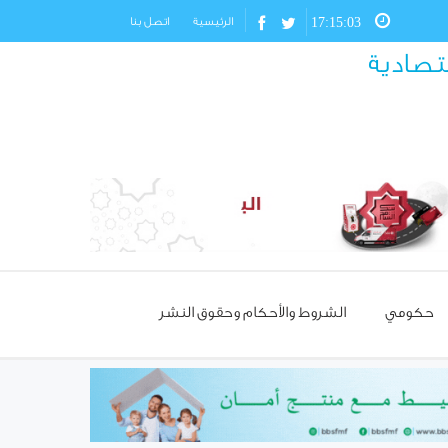
17:15:05
الرئيسية
اتصل بنا
قتصادية
حكومي
الشروط والأحكام وحقوق النشر
مسؤول تركي: غياب العمالة
السورية يهدد مستقبل صناعة
الأحذية!
استئناف مرور شاحنات النفط
العراقي عبر حمص