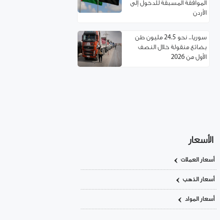
الموافقة المسبقة للدخول إلى
الأردن
سوريا.. نحو 24.5 مليون طن
بضائع منقولة خلال النصف
الأول من 2026
مسؤول تركي: غياب العمالة
السورية يهدد مستقبل صناعة
الأحذية!
استئناف مرور شاحنات النفط
العراقي عبر حمص
الأسعار
أسعار العملات
اتفاقية توءمة بين غرفتي تجارة
ريف دمشق وإربد لتعزيز
أسعار الذهب
التعاون الاقتصادي
أسعار المواد
سوريا.. خدمة تأسيس