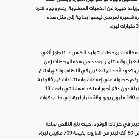
زيادة كبيرة عن الكميات المطلوبة، رغم وجود فترة
ترة قصيرة لِمرضى ليسوا بحاجة إلى مثل هذه
عن مخالفات بمحطات لتوليد الكهرباء، تتجاوز ألفي
تشغيل والاستثمار، بعدد من هذه المحطات زمن
، تعود لأحد المتنفذين في النظام، والذي امتنع
لية المطلوبة البالغة 10 ملايين يورو، رغم حصوله على إعفاءات واستثناءات غير قانونية
مستنداً إلى نفوذه، إضافة إلى استخدامه آليات المحطة الثقيلة دون دفع أجور استخدامها، التي بلغت 13
مليار ليرة، حيث قدر الأثر المالي المباشر لهذه المخالفات بنحو 140 مليون يورو و38 مليار ليرة، إلى جانب فوات
 في خزانات الوقود، حيث بلغ النقص بمادة
الفيول 16400 طن بما يعادل 137 مليار ليرة، إضافة إلى نقص 60 ألف ليتر من المازوت بقيمة 709 ملايين ليرة،