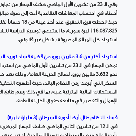
وفي الـ 23 من تشرين الأول الماضي كشف الجهاز عن تج
أخطاء في احتساب المعاشات التقاعدية أدت إلى صرف مبال
حيث لاحظت فرق التدقي
116.087.825 ليرة سورية، ما استدعى توسيع الدراسة
استرداد كل المبالغ المصروفة بشكل غير قانوني.
استرداد أكثر من 3.6 ملايين يورو من قضية فساد توريد السكر
نحو 3.632 ملايين يورو، لصالح الخزينة العامة، وذل
السكر التي أُبرمت زمن النظام البائد، حيث أظهرت التحقيق
الإهمال والتقصير في متابعة حقوق الخزينة العامة.
فساد النظام طال أيضا أدوية السرطان (3 مليارات ليرة)
في الـ 12 من تشرين الثاني الماضي كشف الجهاز الم
بأدوية علاج مرض السرطان منتهية الصلاحية، إذ تبين بعد 