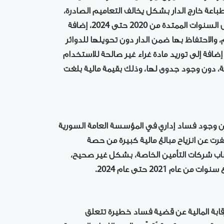
باعة خارج الدار بشكل يخالف التعاميم الصادرة،
ما رتب أثراً مالياً بقيمة سبعة مليارات ليرة سورية، وذلك خلال السنوات الممتدة من 2020 حتى 2024، إضافة
والاحتفاظ بها ضمن الدار دون تحويلها للدوائر
اراً و250 مليون ليرة سورية، إضافة إلى توريد مادة غراء غير صالحة للاستخدام
لطباعة، دون وجود جدوى لها، وذلك بقيمة مالية بلغت
كزي عن وجود فساد إداري في المؤسسة العامة السورية
سفرت عن انزياح مبالغ مالية كبيرة من حصة
ساب شركات التأمين الخاصة، بشكل غير صحيح،
 للرقابة المالية عن قضية فساد خطيرة تتعلق