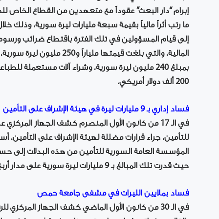
إبرام “دار البعث” عقوداً مع متعهدين من القطاع الخاص للط
إلى قيام المسؤولين في تلك الفترة باقتطاع ضرائب ورسوم، 
المالية، والتي بلغت قيمتها ملي
بمبلغ 240 مليون ليرة سورية، وشراء آلات مستعملة ل
200 ألف دولار أمريكي.
فساد إداري بـ 9 مليارات ليرة في هيئة الإشراف على التأمين
في الـ 17 من كانون الأول المنصرم كشف الجهاز المر
للتأمين، جراء قرارات مضللة لهيئة الإشراف على التأمين، أ
المؤسسة العامة السورية للتأمين من هذه البدلات إلى ح
حيث قدرت تلك المبالغ بـ 9 مليارات ليرة سورية على مدار أربع سنوات من عام 2021 حتى عام 2024.
فساد بملايين الليرات في مشفى جامعة حمص
في الـ 30 من كانون الأول الماضي كشف الجهاز المركزي