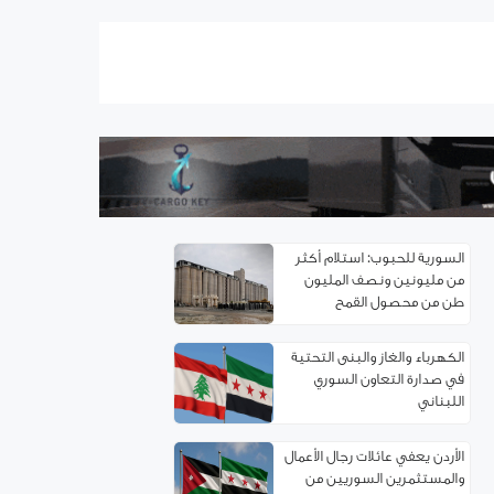
اتفاقية توءمة بين غرفتي تجارة
ريف دمشق وإربد لتعزيز
التعاون الاقتصادي
سوريا.. خدمة تأسيس
الشركات إلكترونياً
السورية للحبوب: استلام أكثر
من مليونين ونصف المليون
طن من ‌‏محصول القمح ‏
الكهرباء والغاز والبنى التحتية
في صدارة التعاون السوري
اللبناني
الأردن يعفي عائلات رجال الأعمال
والمستثمرين السوريين من