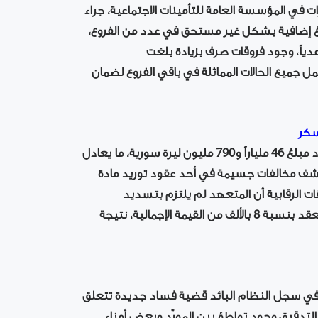
اوزات في المؤسسة العامة للتأمينات الاجتماعية، جراء
غ إضافية بشكل غير مستحق في عدد من الفروع،
ق، عند أخذ عينة من 18 حساباً تقاعدياً، وجود فروقات صرف بزيادة بلغت
 لتشمل جميع الحالات المماثلة في باقي الفروع لضمان
تمكن الجهاز في الـ 23 من تشرين الأول الماضي من استرداد مبلغ 46 ملياراً و790 مليون ليرة سورية، ما يعادل
ك بعد كشف مخالفات جسيمة في أحد عقود توريد مادة
ات الرقابية أن المتعهد لم يلتزم بتسديد
المستحقات المالية المترتبة عليه، بما في ذلك رسم طابع العقد بنسبة 8 بالألف من القيمة الإجمالية، نتيجة
ركزي في سجل النظام البائد قضية فساد جديدة تتعلق
التدقيق وجود تواطؤ بين المورّد وبعض أمناء