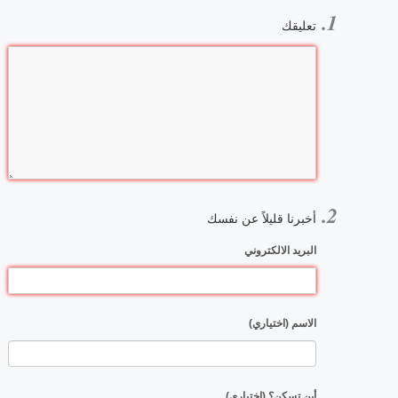
تعليقك
أخبرنا قليلاً عن نفسك
البريد الالكتروني
الاسم (اختياري)
أين تسكن؟ (اختياري)