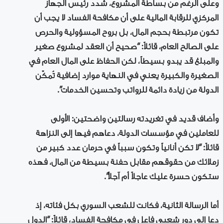
وعلى الرغم من بساطة المشروع، شدد رئيس الجهاز
المركزي للرقابة المالية على أن مكافحة الفساد لا يجب أن
تكون مرتبطة بحجم المال، بل بروح المسؤولية والحرص
على الصالح العام، قائلاً: “صحيح أن العقد لمشروع صغير
والمبلغ قد يبدو بسيطاً، لكن الحفاظ على المال العام في
الصغيرة والكبيرة يعني في النهاية موارد إضافية تُمكّن
الدولة من زيادة دائمة للرواتب وتحسين الخدمات”.
وأضاف قديد في تغريدته رسالتين واضحتين: الأولى
للعاملين في مؤسسات الدولة، دعاهم فيها إلى النزاهة
قائلاً: “لا تكن أنانياً وتكون سبباً في حرمان عدد كبير من
زملائك من حقوقهم مقابل حفنة بسيطة من المال، فهذه
ستكون حسرة عليك عاجلاً أم آجلاً”.
أما الرسالة الثانية، فكانت للشعب السوري بكل فئاته، إذ
دعا إلى دور شعبي فاعل في مكافحة الفساد، قائلاً: “الدول