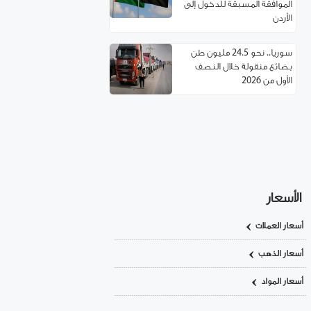
الموافقة المسبقة للدخول إلى
الأردن
سوريا.. نحو 24.5 مليون طن
بضائع منقولة خلال النصف
الأول من 2026
مسؤول تركي: غياب العمالة
السورية يهدد مستقبل صناعة
الأحذية!
استئناف مرور شاحنات النفط
العراقي عبر حمص
الأسعار
أسعار العملات
اتفاقية توءمة بين غرفتي تجارة
ريف دمشق وإربد لتعزيز
أسعار الذهب
التعاون الاقتصادي
أسعار المواد
سوريا.. خدمة تأسيس