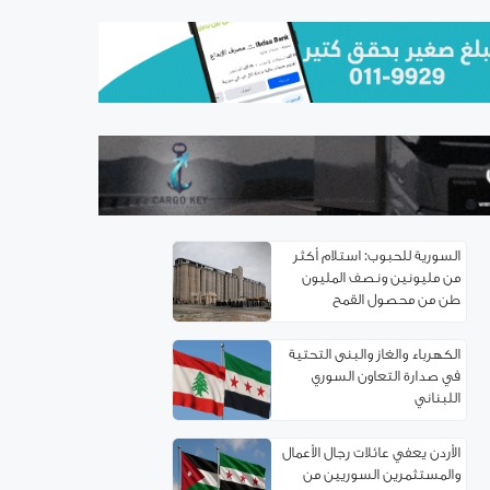
اتفاقية توءمة بين غرفتي تجارة
ريف دمشق وإربد لتعزيز
التعاون الاقتصادي
سوريا.. خدمة تأسيس
الشركات إلكترونياً
السورية للحبوب: استلام أكثر
من مليونين ونصف المليون
طن من ‌‏محصول القمح ‏
الكهرباء والغاز والبنى التحتية
في صدارة التعاون السوري
اللبناني
الأردن يعفي عائلات رجال الأعمال
والمستثمرين السوريين من