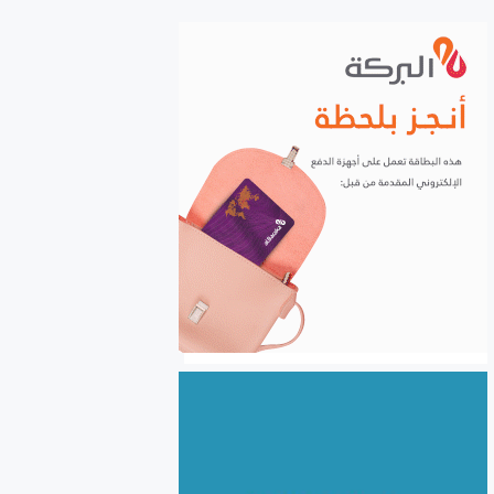
الشركات إلكترونياً
السورية للحبوب: استلام أكثر
من مليونين ونصف المليون
طن من ‌‏محصول القمح ‏
الكهرباء والغاز والبنى التحتية
في صدارة التعاون السوري
اللبناني
الأردن يعفي عائلات رجال الأعمال
والمستثمرين السوريين من
الموافقة المسبقة للدخول إلى
الأردن
سوريا.. نحو 24.5 مليون طن
بضائع منقولة خلال النصف
الأول من 2026