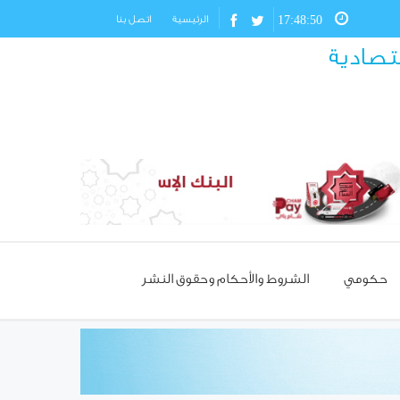
17:48:51
الرئيسية
اتصل بنا
قتصادية
حكومي
الشروط والأحكام وحقوق النشر
مسؤول تركي: غياب العمالة
السورية يهدد مستقبل صناعة
الأحذية!
استئناف مرور شاحنات النفط
العراقي عبر حمص