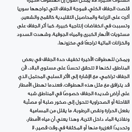
السنوات الأخيرة، فلا يمكن القول إن الهطولات الأخيرة
قلصت الجفاف الكلي، فموجة الجفاف التي تواجهها سوريا
أثرت على الزراعة والمحاصيل التقليدية كالقمح والشعير،
وتسببت في انخفاضات إنتاجية كبيرة، كما أثر الجفاف على
مستويات الأنهار الكبرى والمياه الجوفية، وشهدت السدود
والخزانات المائية تراجعًا في مخزونها.
ويمكن للهطولات الأخيرة تخفيف حدة الجفاف في بعض
المناطق، لكنها لا تتحقق تحسنًا على مستوى البلاد، لأن
الجفاف تراكمي، مع الإشارة إلى الأثر السلبي المحتمل الذي
قد يترافق مع مثل هذه الهطولات، فعندما تهطل الأمطار
على أراضٍ شديدة الجفاف خصوصًا في المناطق شبه
القاحلة أو الصحراوية تتحول إلى صخور صلبة أو مصلّبة
بفعل الحرارة ونقص الرطوبة، ما يقلل من المسامية
ونفاذية الماء داخل التربة، وهذا يعني أن مياه الأمطار،
وتحديدًا الغزيرة منها أو المكثفة في وقت قصير، لا