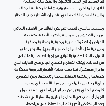
قد تساعد في تجنب التأثيرات والانعكاسات السلبية
للانزياح المناخي، عبر وضع رؤية شاملة لمكافحة الجفاف
والاستفادة من القاعدة التي تقول إن الأشجار تجلب الأمطار.
وبحسب خانجي، فيجب تعويض الفاقد من الغطاء النباتي
عبر حملات تشجير مدروسة واختيار الأصناف متعددة
الأغراض (ذات فوائد طبية ورحيقية وغذائية وعلفية
وتزيينية مثل الأكاسيا والصنوبر الثمري)، والتركيز على
الأنواع دائمة الخضرة بالتوازي مع إجراءات لحماية ما تبقى
من الغابات، لإيقاف القطع والتعدي الجائر على الغابات الذي
ما يزال مستمرًا، كما يجب حماية الأشجار المزروعة حديثًا مع
خدمتها ورعايتها للحفاظ عليها وتنميتها، ومن الضروري
برأي المهندس الزراعي، حجز مياه الأمطار في سدود،
فالوضع الحالي يعبّر عن ضياع للمياه التي تذهب لدول
الجوار أو تصب في البحار، والينابيع والأنهار التي نشطت
بعد المنخفض الأخير تتطلب الحفاظ على مياهها.