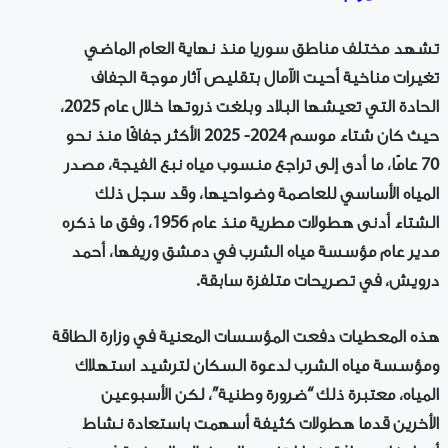
تشهد مختلف مناطق سوريا منذ نهاية العام الماضي
تغيرات مناخية أحيت الآمال بتقليص آثار موجة الجفاف
الحادة التي تعيشها البلاد وبلغت ذروتها خلال عام 2025،
حيث كان شتاء موسم 2024- 2025 الأكثر جفافًا منذ نحو
70 عامًا، ما أدى إلى تراجع منسوب مياه نبع الفيجة، مصدر
المياه الأساسي للعاصمة وضواحيها، وقد سجل ذلك
الشتاء أدنى هطولات مطرية منذ عام 1956، وفق ما ذكره
مدير عام مؤسسة مياه الشرب في دمشق وريفها، أحمد
درويش، في تصريحات متلفزة سابقة.
هذه المعطيات دفعت المؤسسات المعنية في وزارة الطاقة
ومؤسسة مياه الشرب لدعوة السكان لترشيد استهلاك
المياه، معتبرة ذلك “ضرورة وطنية”، لكن الأسبوعين
الأخرين قدما هطولات كثيفة أسهمت باستعادة نشاط