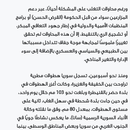
ورغم محاولات التغلب على المشكلة أحيانًا، عبر دعم
المزارعين سواء من قبل الحكومة (القرض الحسن) أو برامج
المنظمات الأممية والدولية في إطار جهود التعافي المبكر،
أو تشجيع الري بالتنقيط، إلا أن هذه المحاولات لم تحقق
تغييرًا ملموسًا لمجابهة موجة جفاف تتداخل مسبباتها
بين الطبيعي والسياسي والعسكري بالإضافة إلى سوء
الإدارة والتغير المناخي.
ومنذ نحو أسبوعين، تسجل سوريا هطولات مطرية
تراوحت بين الخفيفة والغزيرة، وكانت أغزر الهطولات في
بلدة حضر بالقنيطرة وبلغت نحو 103 مم خلال يوم واحد،
في حين جاءت بلدة شحطة في سهل الغاب، ثانية على
مستوى الهطولات، بمعدل 80 مم، وفق ما نقلته وكالة
الأنباء السورية الرسمية (سانا)، ما يعكس نشاطًا جويًا في
الجنوب الغربي من سوريا وبعض المناطق الوسطى، بينما