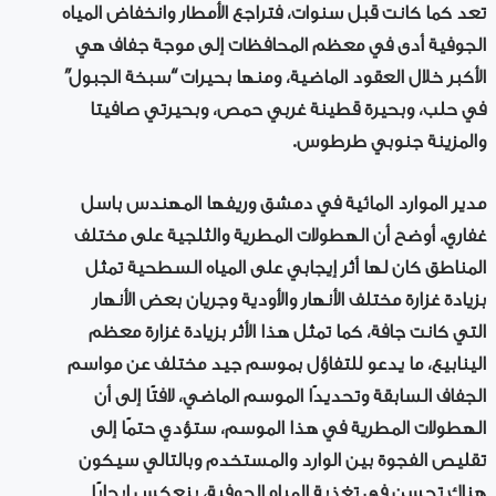
تعد كما كانت قبل سنوات، فتراجع الأمطار وانخفاض المياه
الجوفية أدى في معظم المحافظات إلى موجة جفاف هي
الأكبر خلال العقود الماضية، ومنها بحيرات “سبخة الجبول”
في حلب، وبحيرة قطينة غربي حمص، وبحيرتي صافيتا
والمزينة جنوبي طرطوس.
مدير الموارد المائية في دمشق وريفها المهندس باسل
غفاري، أوضح أن الهطولات المطرية والثلجية على مختلف
المناطق كان لها أثر إيجابي على المياه السطحية تمثل
بزيادة غزارة مختلف الأنهار والأودية وجريان بعض الأنهار
التي كانت جافة، كما تمثل هذا الأثر بزيادة غزارة معظم
الينابيع، ما يدعو للتفاؤل بموسم جيد مختلف عن مواسم
الجفاف السابقة وتحديدًا الموسم الماضي، لافتًا إلى أن
الهطولات المطرية في هذا الموسم، ستؤدي حتمًا إلى
تقليص الفجوة بين الوارد والمستخدم وبالتالي سيكون
هناك تحسن في تغذية المياه الجوفية، ينعكس إيجابًا