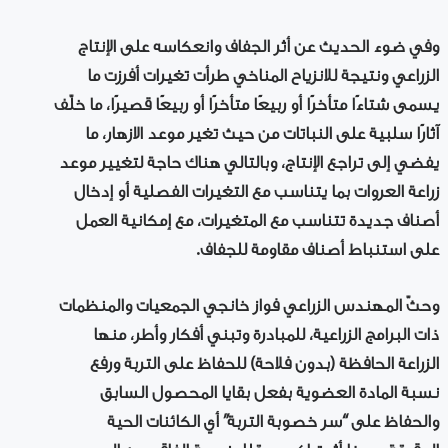
وفي ضوء الحديث عن أثر الجفاف وانعكاسه على الإنتاج
الزراعي ونتيجة للانزياح المناخي طرأت تغيرات أفرزت ما
يسمى شتاءًا متأخرًا أو ربيعًا متأخرًا أو ربيعًا قصيرًا، ما خلّف
آثارًا سلبية على النباتات من حيث تغير موعد الازهار، ما
يفضي إلى تراجع الإنتاج، وبالتالي هناك حاجة لتغيير موعد
زراعة العروات بما يتناسب مع التغيرات الفصلية أو إدخال
أصناف جديدة تتناسب مع المتغيرات، مع إمكانية العمل
على استنباط أصناف مقاومة للجفاف.
وحثّ المهندس الزراعي فواز خانجي الجمعيات والمنظمات
ذات البرامج الزراعية، للمبادرة وتبني أفكار وأطر، منها
الزراعة الحافظة (بدون فلاحة) للحفاظ على التربة ورفع
نسبة المادة العضوية بفعل بقايا المحصول السابق
والحفاظ على “سر خصوبة التربة” أي الكائنات الحية