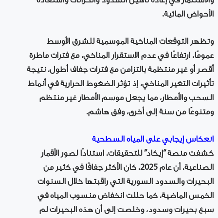
والاستثمار في إعادة تأهيل السدود والخزانات واستعادة
الأحواض المائية.
وتظهر التوقعات المناخية الموسمية للشرق الأوسط
عمومًا، ارتفاعًا في عدم الاستقرار المناخي، مع فترات ماطرة
أقصر أو غير منتظمة بالتزامن مع فترات جفاف أطول، نتيجة
تأثيرات التغير المناخي، إذ تؤثر الضغوط الحرارية في أنماط
السحب والأمطار، مما يجعل موسم الأمطار غير منتظم
ومتنوعًا من سنة إلى أخرى، وفق هاشم.
انعكاس إيجابي على المياه السطحية
كشفت منصة “إيكاد” للتحقيقات، استنادًا لصور الأقمار
الصناعية، أن عام 2025، كان الأكثر جفافًا في كثير من
البحيرات والسدود السورية التي راقبتها خلال السنوات
الخمس الماضية، كما حللت انخفاض منسوب المياه في
سبع بحيرات وسدود، وخلصت إلى أن هذه البحيرات لم