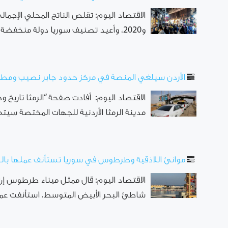
و2020، وأعيد تصنيف سوريا دولة منخفضة الدخل منذ 2018. كما انخفضت قيمة ...
الأردن سيلغي المنصة في مركز حدود جابر نصيب ومطالب 
الاقتصاد اليوم: أفادت صفحة “الرمثا تاريخ وح
مدينة الرمثا الأردنية للجهات المختصة سيتم
موانئ اللاذقية وطرطوس في سوريا تستأنف عملها بال
الاقتصاد اليوم: قال ممثل ميناء طرطوس إن
شاطئ البحر الأبيض المتوسط، استأنفت عمله