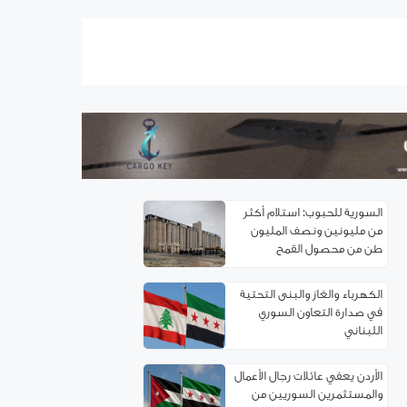
اتفاقية توءمة بين غرفتي تجارة
ريف دمشق وإربد لتعزيز
التعاون الاقتصادي
سوريا.. خدمة تأسيس
الشركات إلكترونياً
السورية للحبوب: استلام أكثر
من مليونين ونصف المليون
طن من ‌‏محصول القمح ‏
الكهرباء والغاز والبنى التحتية
في صدارة التعاون السوري
اللبناني
الأردن يعفي عائلات رجال الأعمال
والمستثمرين السوريين من