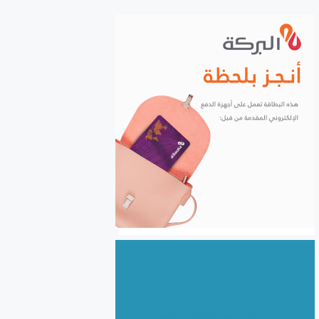
الشركات إلكترونياً
السورية للحبوب: استلام أكثر
من مليونين ونصف المليون
طن من ‌‏محصول القمح ‏
الكهرباء والغاز والبنى التحتية
في صدارة التعاون السوري
اللبناني
الأردن يعفي عائلات رجال الأعمال
والمستثمرين السوريين من
الموافقة المسبقة للدخول إلى
الأردن
سوريا.. نحو 24.5 مليون طن
بضائع منقولة خلال النصف
الأول من 2026