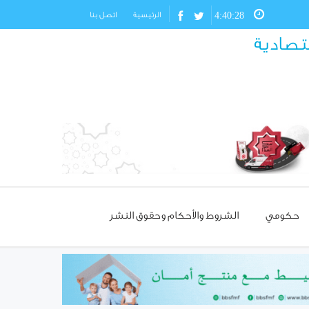
4:40:29
الرئيسية
اتصل بنا
قتصادية
حكومي
الشروط والأحكام وحقوق النشر
مسؤول تركي: غياب العمالة
السورية يهدد مستقبل صناعة
الأحذية!
استئناف مرور شاحنات النفط
العراقي عبر حمص