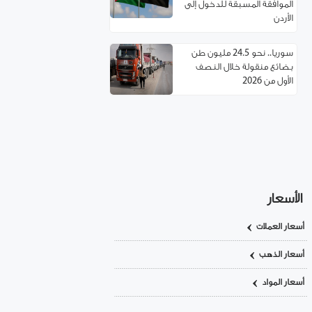
الموافقة المسبقة للدخول إلى
الأردن
سوريا.. نحو 24.5 مليون طن
بضائع منقولة خلال النصف
الأول من 2026
مسؤول تركي: غياب العمالة
السورية يهدد مستقبل صناعة
الأحذية!
استئناف مرور شاحنات النفط
العراقي عبر حمص
الأسعار
أسعار العملات
اتفاقية توءمة بين غرفتي تجارة
ريف دمشق وإربد لتعزيز
أسعار الذهب
التعاون الاقتصادي
أسعار المواد
سوريا.. خدمة تأسيس