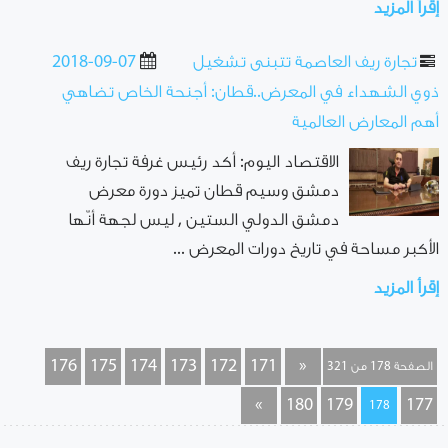
إقرأ المزيد
تجارة ريف العاصمة تتبنى تشغيل
2018-09-07
ذوي الشهداء في المعرض..قطان: أجنحة الخاص تضاهي
أهم المعارض العالمية
الاقتصاد اليوم: أكد رئيس غرفة تجارة ريف
دمشق وسيم قطان تميز دورة معرض
دمشق الدولي الستين , ليس لجهة أنّها
الأكبر مساحة في تاريخ دورات المعرض ...
إقرأ المزيد
176
175
174
173
172
171
«
الصفحة 178 من 321
»
180
179
177
178