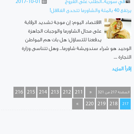
في سورية..الطلب على الفروج
2017-10-01
يرتفع 40 بالمئة والشاورما تتحدى الفلافل!
الاقتصاد اليوم: إن موجة تشديد الرقابة
على محال الشاورما والوجبات الجاهزة
يدفعنا للتساؤل: هل بات هم المواطن
الوحيد هو شراء سندويشة شاورما.. وهل تتناسى وزارة
التجارة ...
إقرأ المزيد
216
215
214
213
212
211
«
الصفحة 217 من 321
»
220
219
218
217