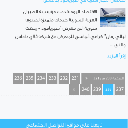
تجمعان التجار العرب في سيريامود بدمشق
الاقتصاد اليوم:قدمت مؤسسة الطيران
العربة السورية خدمات متميزة لضيوف
سورية الى معرض "سيريامود - رجعت
ليالي زمان" كراعي ألماسي للمعرض مع شركة فلاي داماس
والذي ...
إقرأ المزيد
236
235
234
233
232
231
«
الصفحة 238 من 321
»
240
239
237
238
تابعنا على مواقع التواصل الاجتماعي