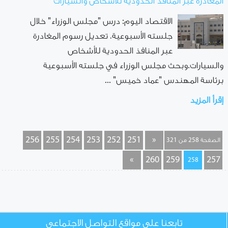
المغادرة عبر المنافذ الحدودية للأشخاص والسيارات
الاقتصاد اليوم: درس "مجلس الوزراء" خلال
جلسته الأسبوعية، تعديل رسوم المغادرة
عبر المنافذ الحدودية للأشخاص
والسيارات.وبحث مجلس الوزراء في جلسته الأسبوعية
برئاسة المهندس "عماد خميس" ...
إقرأ المزيد
256
255
254
253
252
251
«
الصفحة 258 من 321
»
260
259
257
258
تابعنا على مواقع التواصل الاجتماعي