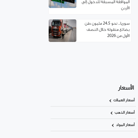
الموافقة المسبقة للدخول إلى
الأردن
سوريا.. نحو 24.5 مليون طن
بضائع منقولة خلال النصف
الأول من 2026
مسؤول تركي: غياب العمالة
السورية يهدد مستقبل صناعة
الأحذية!
استئناف مرور شاحنات النفط
العراقي عبر حمص
الأسعار
أسعار العملات
اتفاقية توءمة بين غرفتي تجارة
ريف دمشق وإربد لتعزيز
أسعار الذهب
التعاون الاقتصادي
أسعار المواد
سوريا.. خدمة تأسيس