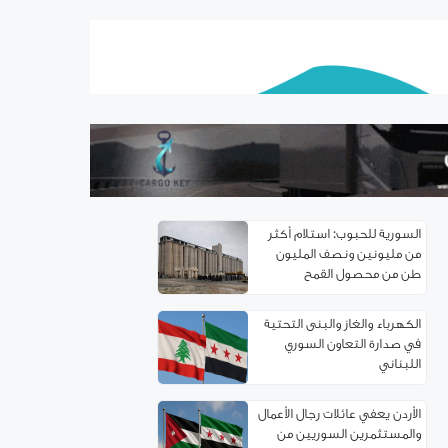
اتفاقية توءمة بين غرفتي تجارة
ريف دمشق وإربد لتعزيز
التعاون الاقتصادي
سوريا.. خدمة تأسيس
الشركات إلكترونياً
السورية للحبوب: استلام أكثر
من مليونين ونصف المليون
طن من ‌‏محصول القمح ‏
الكهرباء والغاز والبنى التحتية
في صدارة التعاون السوري
اللبناني
الأردن يعفي عائلات رجال الأعمال
والمستثمرين السوريين من