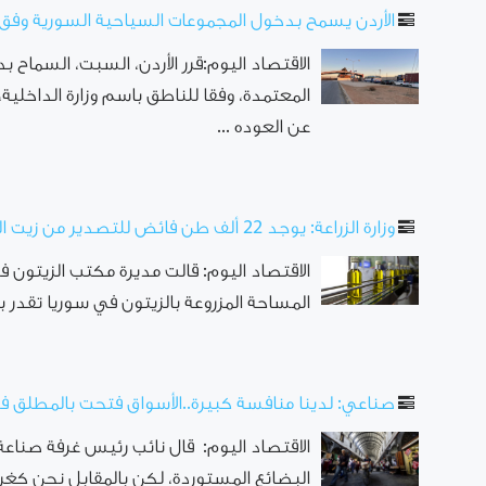
الأردن يسمح بدخول المجموعات السياحية السورية وف
الاقتصاد اليوم:قرر الأردن، السبت، السماح
المعتمدة، وفقا للناطق باسم وزارة الداخلي
عن العوده ...
وزارة الزراعة: يوجد 22 ألف طن فائض للتصدير من زيت الزيتون
الاقتصاد اليوم: قالت مديرة مكتب الزيتون في 
المساحة ‏المزروعة بالزيتون في سوريا تقدر بـ 674 ألف هكتار، وتشكل 12 ..
صناعي: لدينا منافسة كبيرة..الأسواق فتحت بالمطلق ف
الاقتصاد اليوم: قال نائب رئيس غرفة صناعة
البضائع المستوردة، لكن بالمقابل نحن كغرف