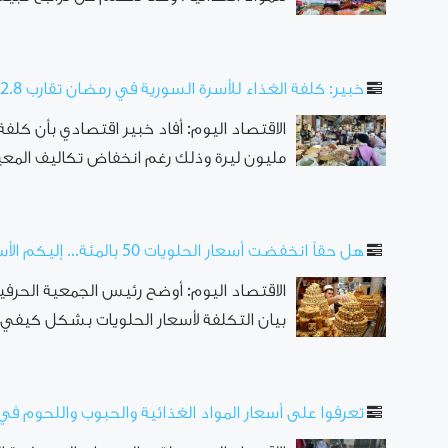
خبير: كلفة الغذاء للأسرة السورية في رمضان تقارب 2.8 مليون ليرة
مليون ليرة وذلك رغم انخفاض تكاليف المعي
هل حقاً انخفضت أسعار الحلويات 50 بالمئة... إليكم الأسعار في أسواق دمشق
الاقتصاد اليوم: أوضح رئيس الجمعية الحرفي
بيان التكلفة لأسعار الحلويات بشكل كيفي 
تعرفوا على أسعار المواد الغذائية والحبوب واللحوم 