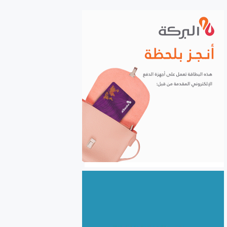
الشركات إلكترونياً
السورية للحبوب: استلام أكثر
من مليونين ونصف المليون
طن من ‌‏محصول القمح ‏
الكهرباء والغاز والبنى التحتية
في صدارة التعاون السوري
اللبناني
الأردن يعفي عائلات رجال الأعمال
والمستثمرين السوريين من
الموافقة المسبقة للدخول إلى
الأردن
سوريا.. نحو 24.5 مليون طن
بضائع منقولة خلال النصف
الأول من 2026