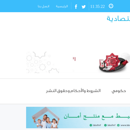
11:35:23
الرئيسية
اتصل بنا
قتصادية
حكومي
الشروط والأحكام وحقوق النشر
مسؤول تركي: غياب العمالة
السورية يهدد مستقبل صناعة
الأحذية!
استئناف مرور شاحنات النفط
العراقي عبر حمص