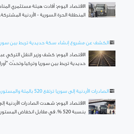
الاقتصاد اليوم: أفادت هيئة مستثمري المنا
المنطقة الحرة السورية - الأردنية المشتركة، بلغ 88 عقداً استثمارياً وتشغيلياً 
الكشف عن مشروع إنشاء سكة حديدية تربط بين سوريا
الاقتصاد اليوم: كشف وزير النقل التركي عب
حديدية تربط بين سوريا وتركيا.وتحدّث "أور
الصادرات الأردنية إلى سوريا ترتفع 520 بالمئة والمستوردات تنخفض
بنسبة 520 %، في مقابل انخفاض المستوردات بنسبة 9 %، حيث ...