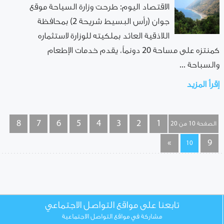
الاقتصاد اليوم: طرحت وزارة السياحة موقع
جوان (رأس البسيط شريحة 2) بمحافظة
اللاذقية العائد بملكيته للوزارة لاستثماره
كمنتزه على مساحة 20 دونماً، يقدم خدمات الإطعام
والسباحة ...
إقرأ المزيد
8
7
6
5
4
3
2
1
الصفحة 10 من 20
»
9
10
تابعنا على مواقع التواصل الاجتماعي
مشاركة في مواقع التواصل الاجتماعية