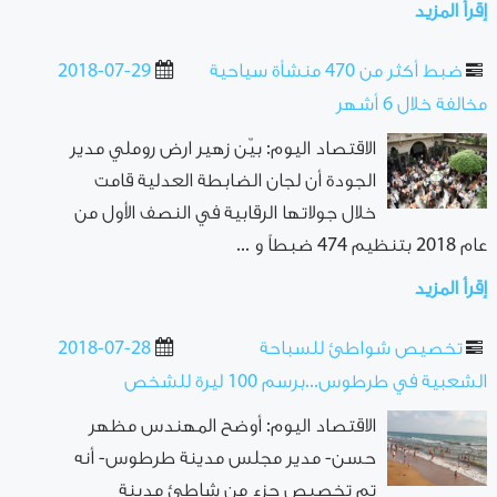
إقرأ المزيد
ضبط أكثر من 470 منشأة سياحية
2018-07-29
مخالفة خلال 6 أشهر
الاقتصاد اليوم: بيّن زهير ارض روملي مدير
الجودة أن لجان الضابطة العدلية قامت
خلال جولاتها الرقابية في النصف الأول من
عام 2018 بتنظيم 474 ضبطاً و ...
إقرأ المزيد
تخصيص شواطئ للسباحة
2018-07-28
الشعبية في طرطوس...برسم 100 ليرة للشخص
الاقتصاد اليوم: أوضح المهندس مظهر
حسن- مدير مجلس مدينة طرطوس- أنه
تم تخصيص جزء من شاطئ مدينة