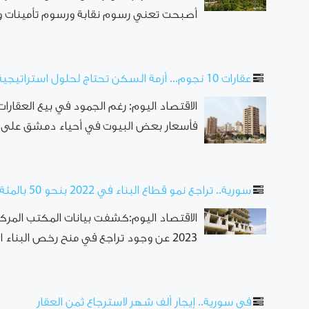
أصبحت تعني رسوم نقابة ورسوم تأمينات وعق
عقارات 10 نجوم... أزمة السكن تحتاج لحلول استراتيجية
الاقتصاد اليوم: رغم الجمود في بيع العقارا
فأسعار بعض البيوت في أحياء دمشق على سبي
سورية.. تراجع نمو قطاع البناء في 2022 بنحو 50 بالمئة
الاقتصاد اليوم:كشفت بيانات المكتب المرك
2023 عن وجود تراجع في منح رخص البناء السكنية خلال عام 2022 بمعدل 56 ...
في سورية.. إيجار ألف شهر لاسترجاع ثمن العقار