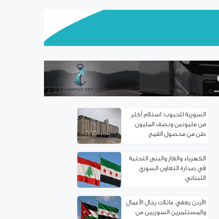
اتفاقية توءمة بين غرفتي تجارة
ريف دمشق وإربد لتعزيز
التعاون الاقتصادي
سوريا.. خدمة تأسيس
الشركات إلكترونياً
السورية للحبوب: استلام أكثر
من مليونين ونصف المليون
طن من ‌‏محصول القمح ‏
الكهرباء والغاز والبنى التحتية
في صدارة التعاون السوري
اللبناني
الأردن يعفي عائلات رجال الأعمال
والمستثمرين السوريين من