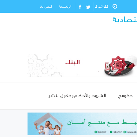
4:42:45
الرئيسية
اتصل بنا
قتصادية
حكومي
الشروط والأحكام وحقوق النشر
مسؤول تركي: غياب العمالة
السورية يهدد مستقبل صناعة
الأحذية!
استئناف مرور شاحنات النفط
العراقي عبر حمص