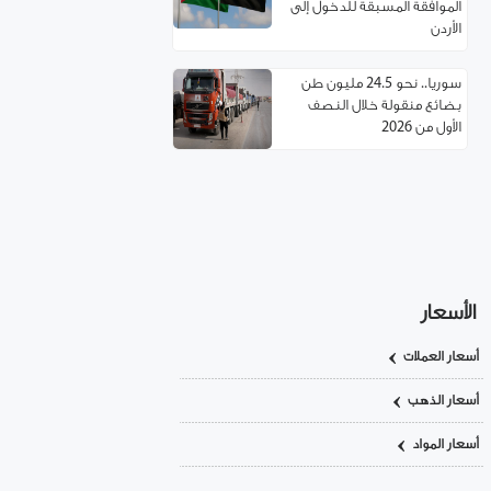
الموافقة المسبقة للدخول إلى
الأردن
سوريا.. نحو 24.5 مليون طن
بضائع منقولة خلال النصف
الأول من 2026
مسؤول تركي: غياب العمالة
السورية يهدد مستقبل صناعة
الأحذية!
استئناف مرور شاحنات النفط
العراقي عبر حمص
الأسعار
أسعار العملات
اتفاقية توءمة بين غرفتي تجارة
ريف دمشق وإربد لتعزيز
أسعار الذهب
التعاون الاقتصادي
أسعار المواد
سوريا.. خدمة تأسيس