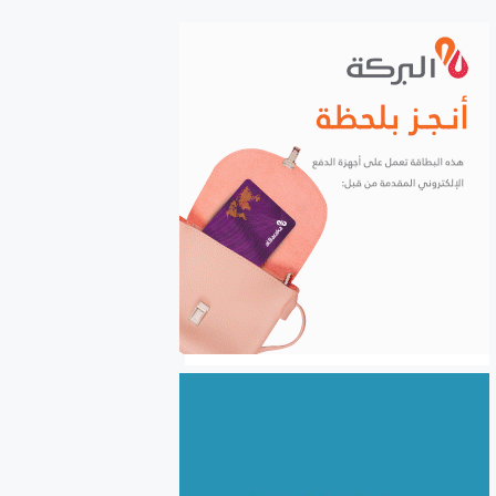
الشركات إلكترونياً
السورية للحبوب: استلام أكثر
من مليونين ونصف المليون
طن من ‌‏محصول القمح ‏
الكهرباء والغاز والبنى التحتية
في صدارة التعاون السوري
اللبناني
الأردن يعفي عائلات رجال الأعمال
والمستثمرين السوريين من
الموافقة المسبقة للدخول إلى
الأردن
سوريا.. نحو 24.5 مليون طن
بضائع منقولة خلال النصف
الأول من 2026