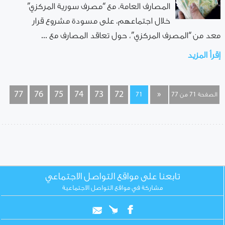
المصارف العامة، مع “مصرف سورية المركزي”
خلال اجتماعهم، على مسودة مشروع قرار
معد من “المصرف المركزي”، حول تعاقد المصارف مع ...
إقرأ المزيد
77
76
75
74
73
72
«
الصفحة 71 من 77
71
تابعنا على مواقع التواصل الاجتماعي
مشاركة في مواقع التواصل الاجتماعية