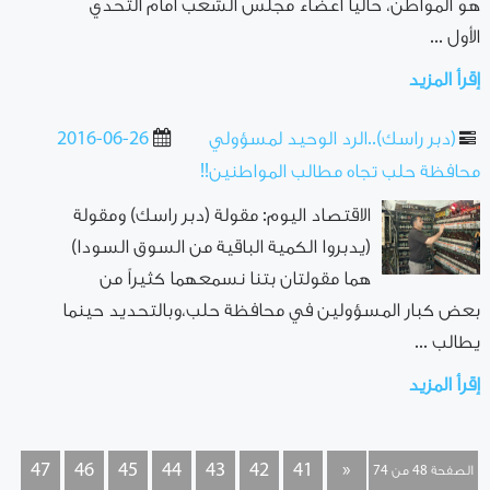
هو المواطن، حالياً أعضاء مجلس الشعب أمام التحدي
الأول ...
إقرأ المزيد
(دبر راسك)..الرد الوحيد لمسؤولي
2016-06-26
محافظة حلب تجاه مطالب المواطنين!!
الاقتصاد اليوم: مقولة (دبر راسك) ومقولة
(يدبروا الكمية الباقية من السوق السودا)
هما مقولتان بتنا نسمعهما كثيراً من
بعض كبار المسؤولين في محافظة حلب،وبالتحديد حينما
يطالب ...
إقرأ المزيد
47
46
45
44
43
42
41
«
الصفحة 48 من 74