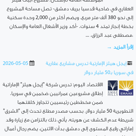
المؤسسة العامة للإسكان، مشروع أبيات هيلز
العقاري في ضاحية قدسيا بريف دمشق- تصل مساحة المشروع
إلى نحو 380 ألف متر مربع، ويضم أكثر من 2,000 وحدة سكنية
‏بخطة إنجاز تمتد 4 ‏سنوات. -أكد وزير الأشغال العامة والإسكان
،مصطفى عبد الرزاق، ...
إقرأ المزيد →
إيجل هيلز الإمارتية تدرس مشاريع عقارية
2026-05-05
في سوريا بـ50 مليار دولار
الاقتصاد اليوم: تدرس شركة "إيجل هيلز" الإماراتية
إطلاق مشروعين عمرانيين ضخمين في سوريا،
ضمن مخططين رئيسيين تتجاوز كلفتهما
التطويرية 50 مليار دولار، بحسب مصدر مطلع تحدث إلى "الشرق"
شريطة عدم الكشف عن هويته. يأتي ذلك بالتزامن مع زيارة وفد
إماراتي رفيع المستوى إلى دمشق بدأت الاثنين، يضم رجال أعمال